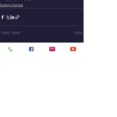
Getting Started
Comments
Write a comment...
© 2019 by Balendra Pandey.
मोबाइल :
+91-9131931449
व्हाट्सएप्प नंबर:
+91-
8269590283
ईमेल
:
balendrapandey93112@gmail.com